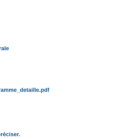
rale
ramme_detaille.pdf
réciser.