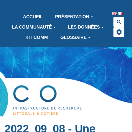
Aller au contenu principal
ACCUEIL
PRÉSENTATION
Rech
LA COMMUNAUTÉ
LES DONNÉES
KIT COMM
GLOSSAIRE
2022_09_08 - Une