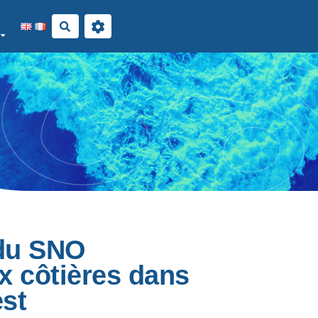
Rechercher
 du SNO
x côtières dans
est