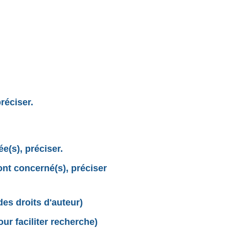
réciser.
e(s), préciser.
sont concerné(s), préciser
des droits d'auteur)
r faciliter recherche)