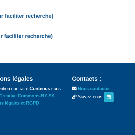
 faciliter recherche)
 faciliter recherche)
ons légales
Contacts :
ntion contraire
Contenus
sous
Nous contacter
Creative Commons-BY-SA
Suivez-nous
s légales et RGPD