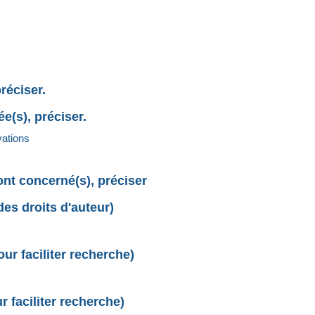
réciser.
e(s), préciser.
vations
sont concerné(s), préciser
des droits d'auteur)
r faciliter recherche)
 faciliter recherche)