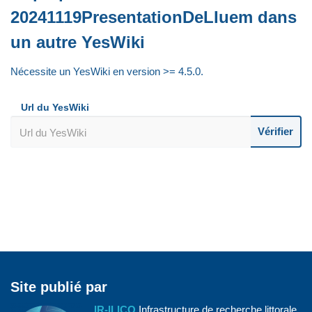
20241119PresentationDeLIuem dans
un autre YesWiki
Nécessite un YesWiki en version >= 4.5.0.
Url du YesWiki
Vérifier
Site publié par
IR-ILICO
Infrastructure de recherche littorale