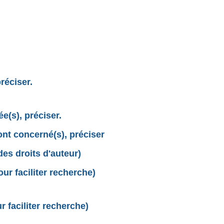
réciser.
e(s), préciser.
sont concerné(s), préciser
des droits d'auteur)
r faciliter recherche)
 faciliter recherche)