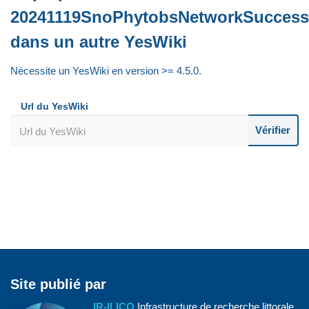
20241119SnoPhytobsNetworkSuccess
dans un autre YesWiki
Nécessite un YesWiki en version >= 4.5.0.
Url du YesWiki
Vérifier
Site publié par
IR-ILICO
Infrastructure de recherche littorale