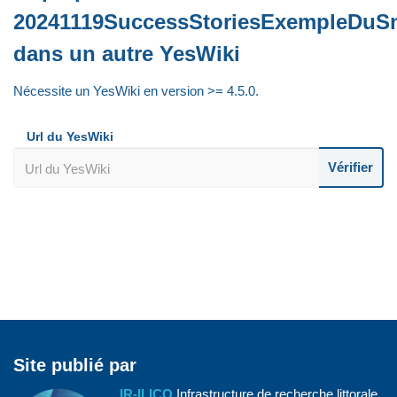
20241119SuccessStoriesExempleDuS
dans un autre YesWiki
Nécessite un YesWiki en version >= 4.5.0.
Url du YesWiki
Vérifier
Site publié par
IR-ILICO
Infrastructure de recherche littorale