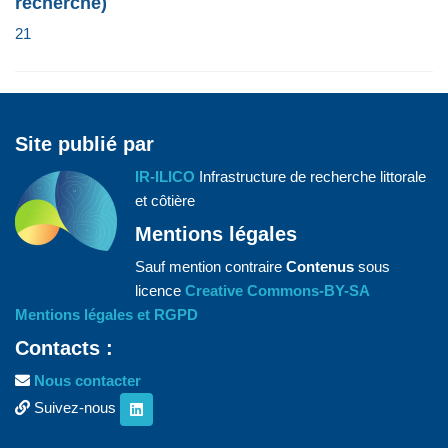
recherche)
21
Site publié par
IR-ILICO
Infrastructure de recherche littorale
et côtière
Mentions légales
Sauf mention contraire
Contenus
sous
licence
Creative Commons-BY-SA
Mentions légales et RGPD
Contacts :
Nous contacter
Suivez-nous