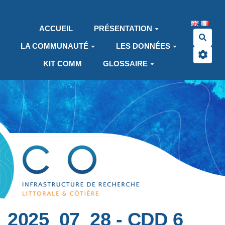
Aller au contenu principal
ACCUEIL
PRÉSENTATION
Rech
LA COMMUNAUTÉ
LES DONNÉES
KIT COMM
GLOSSAIRE
2025_07_28 - CDD 6