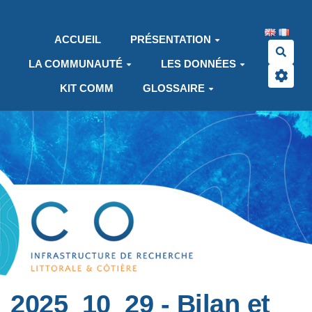
Aller au contenu principal
ACCUEIL
PRÉSENTATION
Rech
LA COMMUNAUTÉ
LES DONNÉES
KIT COMM
GLOSSAIRE
2025_10_29 - Bilan et