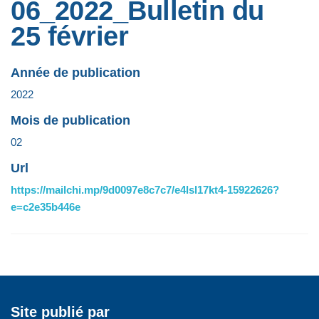
06_2022_Bulletin du
25 février
Année de publication
2022
Mois de publication
02
Url
https://mailchi.mp/9d0097e8c7c7/e4lsl17kt4-15922626?
e=c2e35b446e
Site publié par