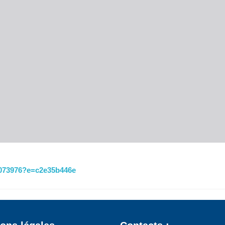
18073976?e=c2e35b446e