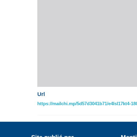
Url
https://mailchi.mp/5d57d3041b71/e4lsl17kt4-