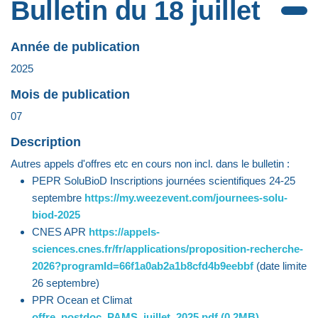
Bulletin du 18 juillet
Année de publication
2025
Mois de publication
07
Description
Autres appels d'offres etc en cours non incl. dans le bulletin :
PEPR SoluBioD Inscriptions journées scientifiques 24-25
septembre
https://my.weezevent.com/journees-solu-
biod-2025
CNES APR
https://appels-
sciences.cnes.fr/fr/applications/proposition-recherche-
2026?programId=66f1a0ab2a1b8cfd4b9eebbf
(date limite
26 septembre)
PPR Ocean et Climat
offre_postdoc_PAMS_juillet_2025.pdf (0.2MB)