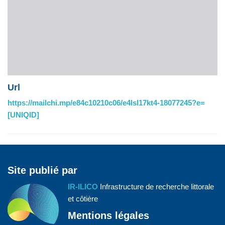
Url
https://mailchi.mp/e84c10210c06/e4lsl17kt4-18077245?e=
[UNIQID]
Site publié par
IR-ILICO
Infrastructure de recherche littorale
et côtière
Mentions légales