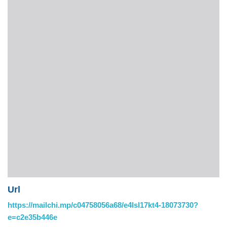
Url
https://mailchi.mp/c04758056a68/e4lsl17kt4-18073730?
e=c2e35b446e