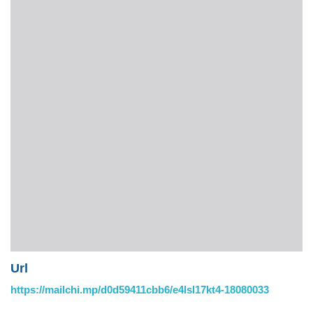
Url
https://mailchi.mp/d0d59411cbb6/e4lsl17kt4-18080033