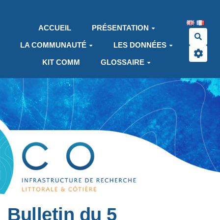
Aller au contenu principal
ACCUEIL
PRÉSENTATION
Rech
LA COMMUNAUTÉ
LES DONNÉES
KIT COMM
GLOSSAIRE
Bulletin du 5