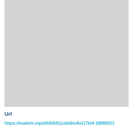
Url
https://mailchi.mp/d0d59411cbb6/e4lsl17kt4-18080033