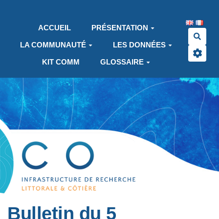
Aller au contenu principal
ACCUEIL
PRÉSENTATION
Rech
LA COMMUNAUTÉ
LES DONNÉES
KIT COMM
GLOSSAIRE
Bulletin du 5