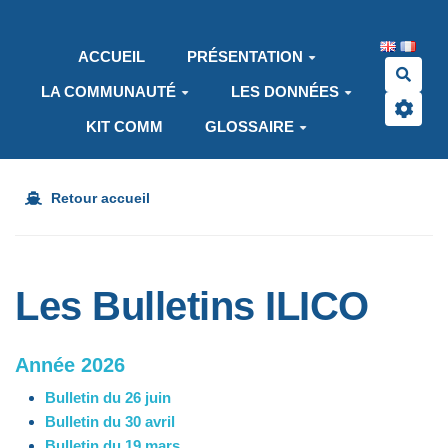
Aller au contenu principal
ACCUEIL
PRÉSENTATION
Rech
LA COMMUNAUTÉ
LES DONNÉES
KIT COMM
GLOSSAIRE
Retour accueil
Les Bulletins ILICO
Année 2026
Bulletin du 26 juin
Bulletin du 30 avril
Bulletin du 19 mars