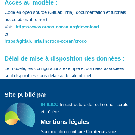
Accès au modèle :
Code en open source (GitLab Inria), documentation et tutoriels
accessibles librement.
Voir :
https://www.croco-ocean.org/download
et
https://gitlab.inria.fr/croco-ocean/croco
Délai de mise à disposition des données :
Le modèle, les configurations exemple et données associées
sont disponibles sans délai sur le site officiel.
Site publié par
IR-ILICO
Infrastructure de recherche littorale
et côtière
Mentions légales
Sauf mention contraire
Contenus
sous