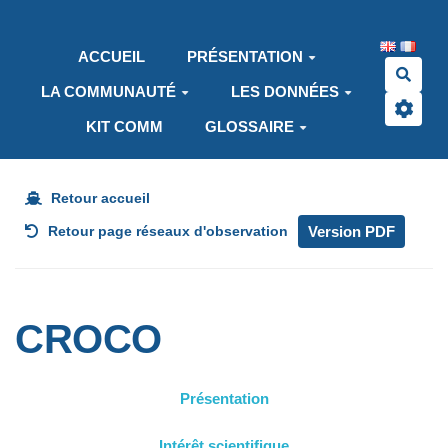
Aller au contenu principal
ACCUEIL
PRÉSENTATION
Rech
LA COMMUNAUTÉ
LES DONNÉES
KIT COMM
GLOSSAIRE
Retour accueil
Version PDF
Retour page réseaux d'observation
CROCO
Présentation
Intérêt scientifique