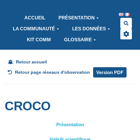
Aller au contenu principal
ACCUEIL
PRÉSENTATION
Rech
LA COMMUNAUTÉ
LES DONNÉES
KIT COMM
GLOSSAIRE
Retour accueil
Version PDF
Retour page réseaux d'observation
CROCO
Présentation
Intérêt scientifique