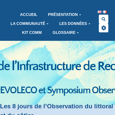
Aller au contenu principal
ACCUEIL
PRÉSENTATION
Rech
LA COMMUNAUTÉ
LES DONNÉES
KIT COMM
GLOSSAIRE
Les 8 jours de l’Observation du littoral