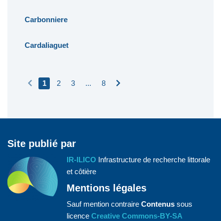
Carbonniere
Cardaliaguet
1
2
3
...
8
Site publié par
IR-ILICO
Infrastructure de recherche littorale
et côtière
Mentions légales
Sauf mention contraire
Contenus
sous
licence
Creative Commons-BY-SA