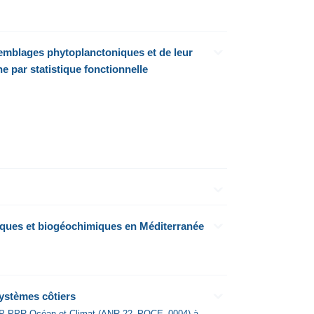
semblages phytoplanctoniques et de leur
 par statistique fonctionnelle
tiques et biogéochimiques en Méditerranée
ystèmes côtiers
'AAP PPR Océan et Climat (ANR-22_POCE_0004) à