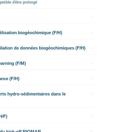
tible d'être prolongé
lisation biogéochimique (F/H)
ilation de données biogéochimiques (F/H)
arning (F/M)
ance (F/H)
H/F)
 du kick-off RIOMAR