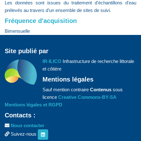
Les données sont issues du traitement d'échantillons d'eau
prélevés au travers d’un ensemble de sites de suivi.
Fréquence d'acquisition
Bimensuelle
Site publié par
IR-ILICO
Infrastructure de recherche littorale
et côtière
Mentions légales
Sauf mention contraire
Contenus
sous
licence
Creative Commons-BY-SA
Mentions légales et RGPD
Contacts :
Nous contacter
Suivez-nous