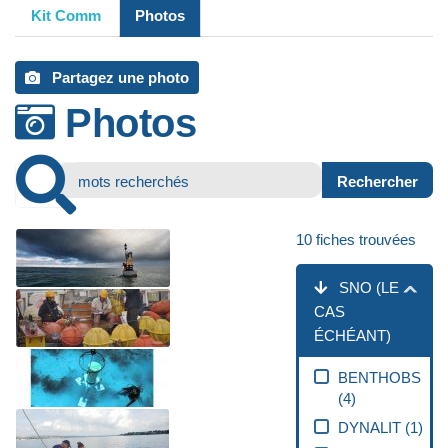
Kit Comm
Photos
Partagez une photo
Photos
10
fiches trouvées
SNO (LE
CAS
ÉCHÉANT)
BENTHOBS
(
4
)
DYNALIT
(
1
)