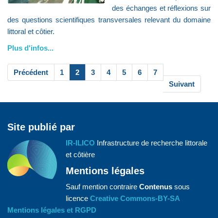
des échanges et réflexions sur
des questions scientifiques transversales relevant du domaine
littoral et côtier.
Plus d'infos...
Précédent
1
2
3
4
5
6
7
Suivant
Site publié par
IR-ILICO
Infrastructure de recherche littorale
et côtière
Mentions légales
Sauf mention contraire
Contenus
sous
licence
Creative Commons-BY-SA
Mentions légales et RGPD