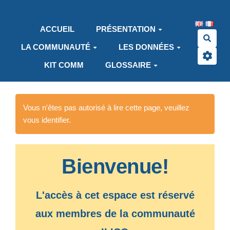
Aller au contenu principal
ACCUEIL
PRÉSENTATION
Rech
LA COMMUNAUTÉ
LES DONNÉES
KIT COMM
GLOSSAIRE
Vous n'êtes pas autorisé à lire cette page, veuillez
vous identifier.
Bienvenue!
L'accès à cet espace est réservé
aux membres de la communauté