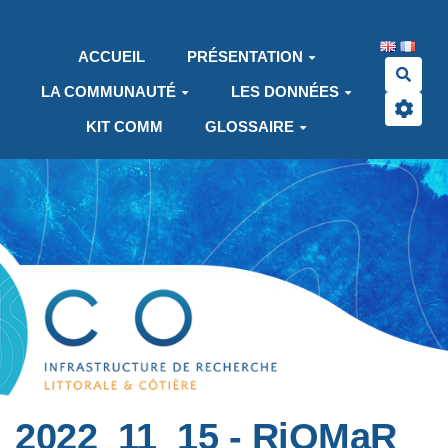
Aller au contenu principal
ACCUEIL
PRÉSENTATION
Rech
LA COMMUNAUTÉ
LES DONNÉES
KIT COMM
GLOSSAIRE
2022_11_15 - RiOMaR