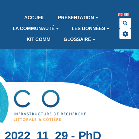
Aller au contenu principal
ACCUEIL
PRÉSENTATION
Rech
LA COMMUNAUTÉ
LES DONNÉES
KIT COMM
GLOSSAIRE
2022_11_29 - PhD