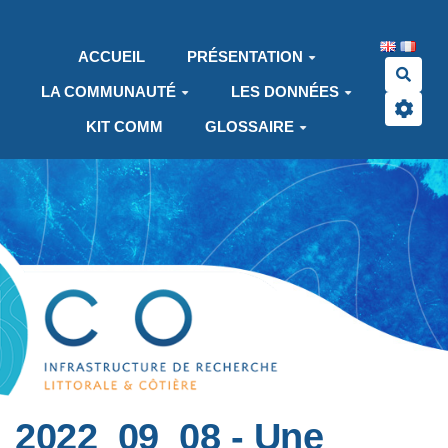
Aller au contenu principal
ACCUEIL
PRÉSENTATION
Rech
LA COMMUNAUTÉ
LES DONNÉES
KIT COMM
GLOSSAIRE
2022_09_08 - Une