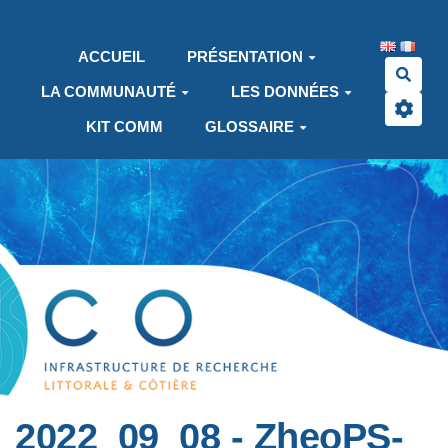
Aller au contenu principal
ACCUEIL
PRÉSENTATION
Rech
LA COMMUNAUTÉ
LES DONNÉES
KIT COMM
GLOSSAIRE
2022_09_08 - ZheoPS-