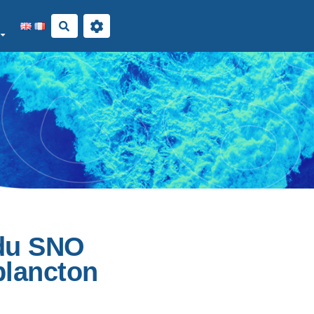
Rechercher
 du SNO
plancton