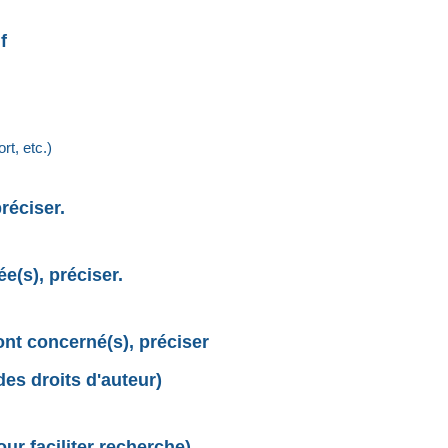
f
t, etc.)
réciser.
e(s), préciser.
sont concerné(s), préciser
des droits d'auteur)
r faciliter recherche)