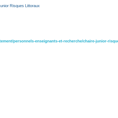
Junior Risques Littoraux
rutement/personnels-enseignants-et-recherche/chaire-junior-risque