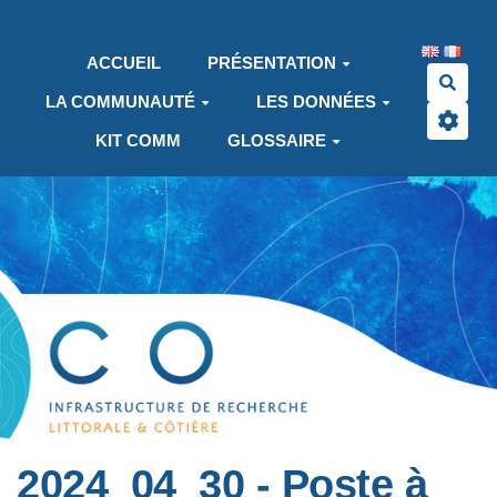
Aller au contenu principal
ACCUEIL
PRÉSENTATION
Rech
LA COMMUNAUTÉ
LES DONNÉES
KIT COMM
GLOSSAIRE
2024_04_30 - Poste à