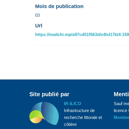
Mois de publication
03
Url
https://mailchi.mp/a97cd51f563d/e4lsl17kt4-1
Site publié par
Menti
IR-ILICO
Sauf me
Infrastructure de
licence
recherche littorale et
Mention
côtière