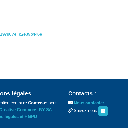
5929790?e=c2e35b446e
ons légales
Contacts :
ntion contraire
Contenus
sous
Nous contacter
Creative Commons-BY-SA
Suivez-nous
s légales et RGPD