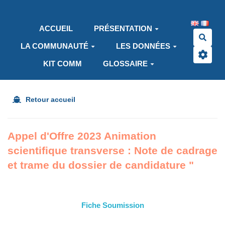
Aller au contenu principal
ACCUEIL
PRÉSENTATION
Rech
LA COMMUNAUTÉ
LES DONNÉES
KIT COMM
GLOSSAIRE
Retour accueil
Appel d'Offre 2023 Animation
scientifique transverse : Note de cadrage
et trame du dossier de candidature "
Fiche Soumission