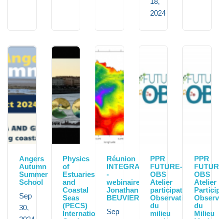
18,
2024
Angers
Physics
Réunion
PPR
PPR
Autumn
of
INTEGRATION
FUTURE-
FUTUR
Summer
Estuaries
-
OBS
OBS
School
and
webinaire
Atelier
Atelier
Coastal
Jonathan
participatif
Particip
Sep
Seas
BEUVIER
Observation
Observ
(PECS)
du
du
30,
Sep
International
milieu
Milieu