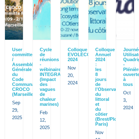
User
Cycle
Colloque
Colloque
Journé
committee
de
EVOLECO
Annuel
Utilisa
/
réunions
2024
2024
Quadri
Assemblée
-
:
-
Nov
Générale
wébinaires
les
Plénièr
du
INTEGRATION
8
ouvert
20,
Code
(Impact
jours
à
2024
Communautaire
des
de
tous
CROCO
vagues
l’Observation
Oct
(Marseille)
de
du
chaleur
littoral
3,
Sep
marines)
et
2024
du
29,
Feb
côtier
2025
(Brest/Plouzané&
12,
Paris)
2025
Nov