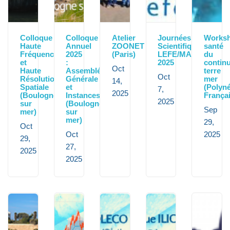
Colloque
Colloque
Atelier
Journées
Works
Haute
Annuel
ZOONET
Scientifiques
santé
Fréquence
2025
(Paris)
LEFE/MANU
du
et
:
2025
contin
Oct
Haute
Assemblée
terre
Oct
Résolution
Générale
mer
14,
Spatiale
et
(Polyné
7,
2025
(Boulogne
Instances
Françai
2025
sur
(Boulogne
Sep
mer)
sur
mer)
29,
Oct
Oct
2025
29,
27,
2025
2025