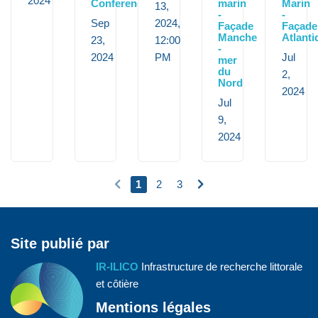
2024
Conference
marin
Marin
13,
-
-
Sep
2024,
Façade
Façade
Manche
Atlanti
23,
12:00
-
2024
PM
Jul
mer
du
2,
Nord
2024
Jul
9,
2024
1
2
3
Site publié par
IR-ILICO
Infrastructure de recherche littorale
et côtière
Mentions légales