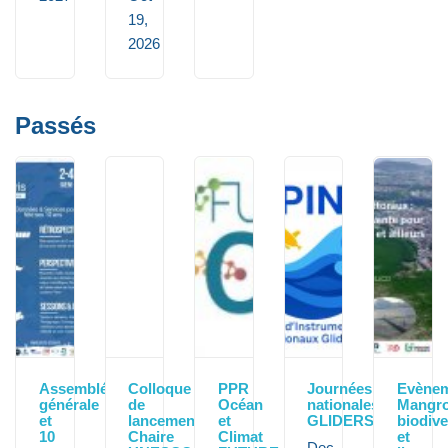
19,
2026
Passés
Assemblée
Colloque
PPR
Journées
Evène
générale
de
Océan
nationales
Mangro
et
lancement
et
GLIDERS
biodive
10
Chaire
Climat
et
Dec