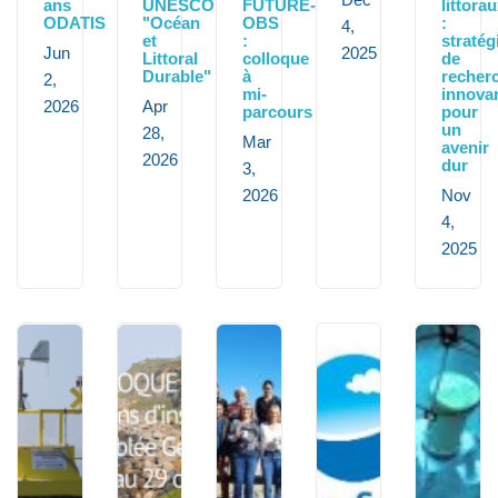
ans
UNESCO
FUTURE-
littora
ODATIS
"Océan
OBS
:
4,
et
:
stratég
Jun
2025
Littoral
colloque
de
Durable"
à
recher
2,
mi-
innova
2026
Apr
parcours
pour
un
28,
Mar
avenir
2026
dur
3,
2026
Nov
4,
2025