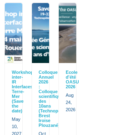
Workshop
Colloque
Ecole
inter-
Annuel
d'été
IR
2026
OASU
Interfaces
:
2026
Terre-
Colloque
Aug
Mer
scientifique
(Save
des
24,
the
10ans
2026
date)
(Technopôle
Brest
May
Iroise
Plouzané)
10,
2027
Oct