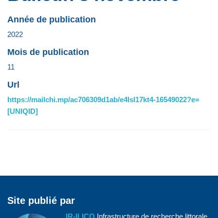
Année de publication
2022
Mois de publication
11
Url
https://mailchi.mp/ac706309d1ab/e4lsl17kt4-16549022?e=
[UNIQID]
Site publié par
IR-ILICO
Infrastructure de recherche littorale