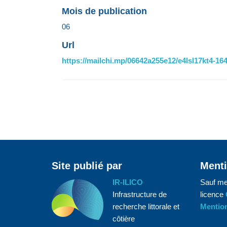
Mois de publication
06
Url
https://mailchi.mp/06642a255e12/e4lsl17kt4-1
Site publié par
Menti
IR-ILICO
Sauf me
Infrastructure de
licence
recherche littorale et
Mention
côtière