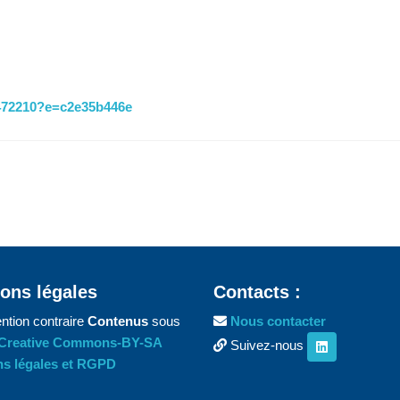
6472210?e=c2e35b446e
ons légales
Contacts :
ntion contraire
Contenus
sous
Nous contacter
Creative Commons-BY-SA
Suivez-nous
s légales et RGPD