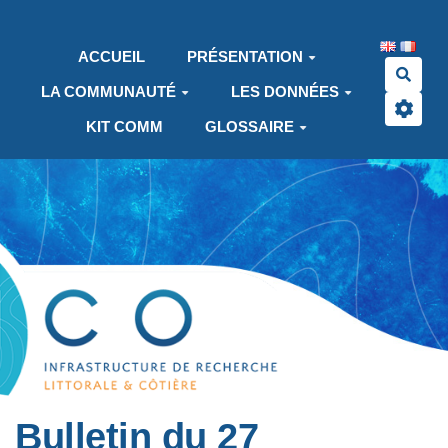
Aller au contenu principal
ACCUEIL
PRÉSENTATION
Rech
LA COMMUNAUTÉ
LES DONNÉES
KIT COMM
GLOSSAIRE
Bulletin du 27