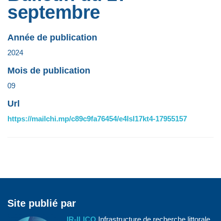
septembre
Année de publication
2024
Mois de publication
09
Url
https://mailchi.mp/c89c9fa76454/e4lsl17kt4-17955157
Site publié par
IR-ILICO
Infrastructure de recherche littorale