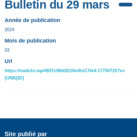
Bulletin du 29 mars
Année de publication
2024
Mois de publication
03
Url
https://mailchi.mp/4837c90d2610/e4lsl17kt4-17750725?e=
[UNIQID]
Site publié par