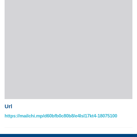
Url
https://mailchi.mp/d60bfb0c80b8/e4lsl17kt4-18075100