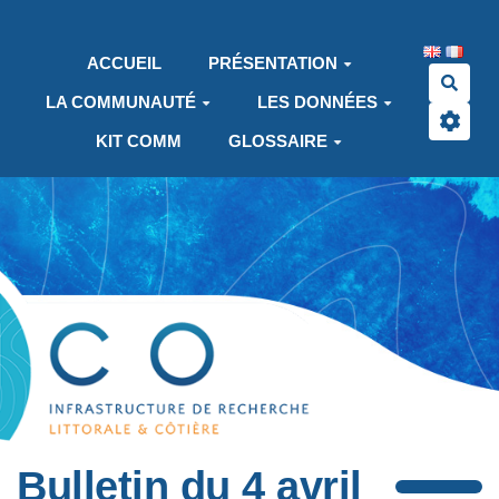
Aller au contenu principal
ACCUEIL
PRÉSENTATION
Rech
LA COMMUNAUTÉ
LES DONNÉES
KIT COMM
GLOSSAIRE
Bulletin du 4 avril