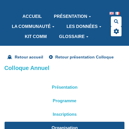
Aller au contenu principal
ACCUEIL
PRÉSENTATION
Rech
LA COMMUNAUTÉ
LES DONNÉES
KIT COMM
GLOSSAIRE
Retour accueil
Retour présentation Colloque
Colloque Annuel
Présentation
Programme
Inscriptions
Organisation