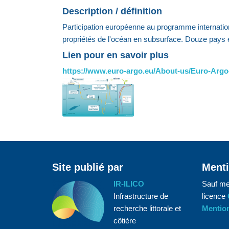
Description / définition
Participation européenne au programme internation
propriétés de l'océan en subsurface. Douze pays 
Lien pour en savoir plus
https://www.euro-argo.eu/About-us/Euro-Argo-
Site publié par
Menti
IR-ILICO
Sauf me
Infrastructure de
licence
recherche littorale et
Mention
côtière