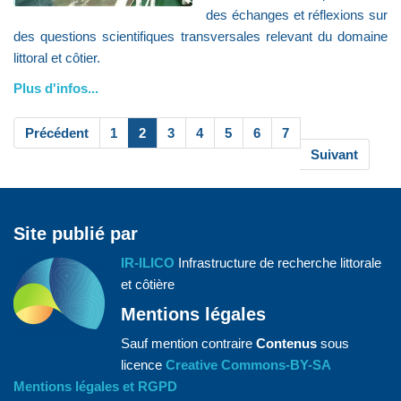
des échanges et réflexions sur
des questions scientifiques transversales relevant du domaine
littoral et côtier.
Plus d'infos...
Précédent
1
2
3
4
5
6
7
Suivant
Site publié par
IR-ILICO
Infrastructure de recherche littorale
et côtière
Mentions légales
Sauf mention contraire
Contenus
sous
licence
Creative Commons-BY-SA
Mentions légales et RGPD