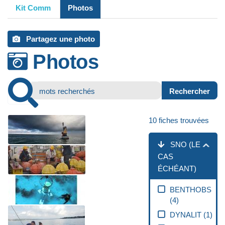
Kit Comm
Photos
Partagez une photo
Photos
10
fiches trouvées
SNO (LE
CAS
ÉCHÉANT)
BENTHOBS
(
4
)
DYNALIT
(
1
)