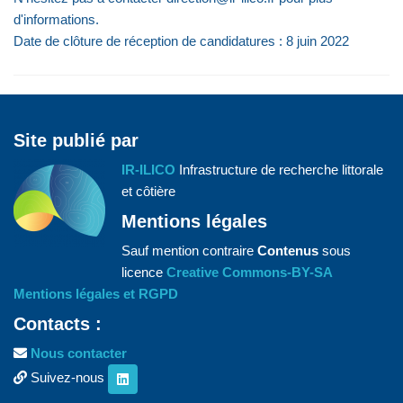
d'informations.
Date de clôture de réception de candidatures : 8 juin 2022
Site publié par
IR-ILICO
Infrastructure de recherche littorale
et côtière
Mentions légales
Sauf mention contraire
Contenus
sous
licence
Creative Commons-BY-SA
Mentions légales et RGPD
Contacts :
Nous contacter
Suivez-nous