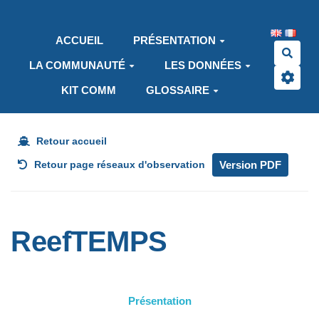
Aller au contenu principal
ACCUEIL
PRÉSENTATION
Rech
LA COMMUNAUTÉ
LES DONNÉES
KIT COMM
GLOSSAIRE
Retour accueil
Version PDF
Retour page réseaux d'observation
ReefTEMPS
Présentation