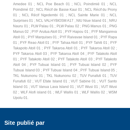
Amedee 01 ; NCL Poe Beach 01 ; NCL Poindimié 01 ; NCL
Poindimé 02 ; NCL Récif de Basse Kaui 01 ; NCL Récif du Prony
01 ; NCL Récif Ngedembi 01 ; NCL Sainte Marie 01 ; NCL
Surprises 01 ; NCL VALHYBIOSM A17 ; NIU Niue Island 01 ; NRU
Nauru 01 ; PLW Palau 01 ; PLW Palau 02 ; PNG Manus 01 ; PNG
Manus 02 ; PYF Arutua Atoll 01 ; PYF Hapou 01 ; PYF Mangareva
Atoll 01 ; PYF Marquises 01 ; PYF Raivavae Island 01 ; PYF Rapa
01 ; PYF Reao Atoll 01 ; PYF Tahaa Atoll 01 ; PYF Tahiti 01 ; PYF
Takapoto Atoll 01 ; PYF Takaroa Atoll 01 ; PYF Takaroa Atoll 02 ;
PYF Takaroa Atoll 03 ; PYF Takaroa Atoll 04 ; PYF Tatakoto Atoll
01 ; PYF Tatakoto Atoll 02 ; PYF Tatakoto Atoll 03 ; PYF Tatakoto
Atoll 04 ; PYF Tubuai Island 01 ; PYF Tubuai Island 02 ; PYF
Tubuai Island 03 ; PYF Tubuai Island 04 ; PYF Tubuai Island 05 ;
TKL Nukunonu 01 ; TKL Nukunonu 02 ; TUV Funafuti 01 ; TUV
Funafuti 02 ; VUT Efate Island 01 ; VUT Sabine 01 ; VUT Santo
Island 01 ; VUT Vanua Lava Island 01 ; VUT Wusi 01 ; VUT Wusi
02 ; WLF Alofi island 01 ; WLF Wallis 01 ; WLF Wallis 02 ; WSM
Upolu 01.
Site publié par