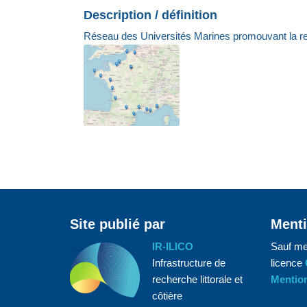
Description / définition
Réseau des Universités Marines promouvant la rec
Site publié par
Menti
IR-ILICO
Sauf me
Infrastructure de
licence
recherche littorale et
Mention
côtière