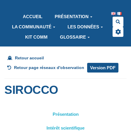
Aller au contenu principal
ACCUEIL
PRÉSENTATION
Rech
LA COMMUNAUTÉ
LES DONNÉES
KIT COMM
GLOSSAIRE
Retour accueil
Version PDF
Retour page réseaux d'observation
SIROCCO
Présentation
Intérêt scientifique